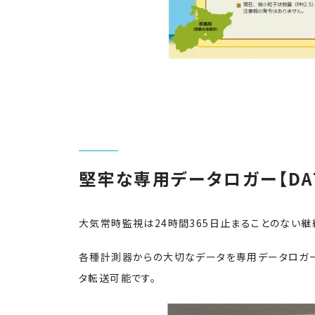
堅牢な専用データロガー【DAT
大気常時監視は24時間365日止まることのない継
各種計測器からの大切なデータを専用データロガー
タ転送可能です。