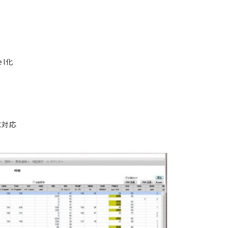
el化
に対応