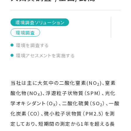
環境調査ソリューション
環境調査
環境を調査する
環境アセスメントを実施する
当社は主に大気中の二酸化窒素(NO
)、窒素
2
酸化物(NO
)、浮遊粒子状物質（SPM）、光化
X
学オキシダント（O
）、二酸化硫黄（SO
）、一酸
X
2
化炭素（CO）、微小粒子状物質（PM2.5）を測
定しており、短期間の測定から1年を超える長